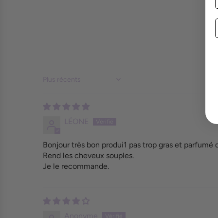
Sort by
LÉONE
Bonjour très bon produi1 pas trop gras et parfumé 
Rend les cheveux souples.
Je le recommande.
Anonyme