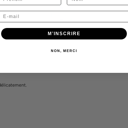
Email
100.0
M’INSCRIRE
NON, MERCI
délicatement.