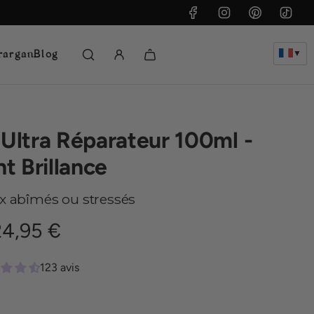
rargan
Blog
▼
 Ultra Réparateur 100ml -
nt Brillance
x abîmés ou stressés
Prix
24,95 €
régulier
123 avis