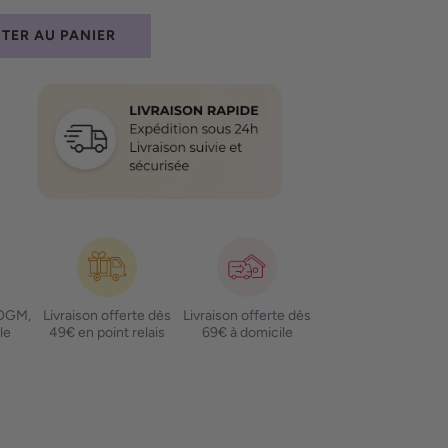
TER AU PANIER
C
H
A
R
G
E
M
E
N
T
.
.
.
 OGM,
Livraison offerte dès
Livraison offerte dès
le
49€ en point relais
69€ à domicile