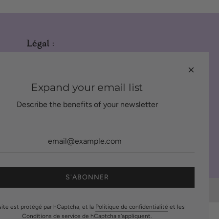
Légal :
Mentions légales
Conditions générales de vente (CGV)
Expand your email list
Describe the benefits of your newsletter
S'ABONNER
Creative Agency
site est protégé par hCaptcha, et la
Politique de confidentialité
et les
Conditions de service
de hCaptcha s’appliquent.