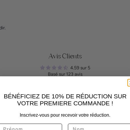
ir.
Avis Clients
4.59 sur 5
Basé sur 123 avis
81
34
BÉNÉFICIEZ DE 10% DE RÉDUCTION SUR
8
VOTRE PREMIERE COMMANDE !
0
Inscrivez-vous pour recevoir votre réduction.
0
Prénom
Nom de Famille