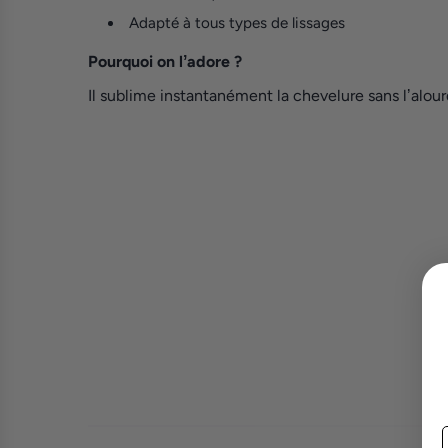
Adapté à tous types de lissages
Pourquoi on lʼadore ?
Il sublime instantanément la chevelure sans lʼalourd