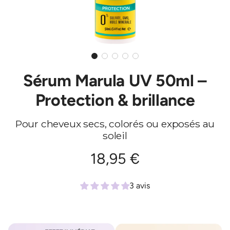
Sérum Marula UV 50ml –
Protection & brillance
Pour cheveux secs, colorés ou exposés au
soleil
Prix
18,95 €
régulier
3 avis