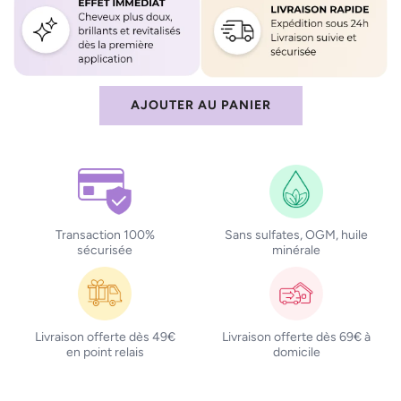
AJOUTER AU PANIER
C
H
A
R
G
E
M
Transaction 100%
Sans sulfates, OGM, huile
sécurisée
minérale
E
N
T
.
.
Livraison offerte dès 49€
Livraison offerte dès 69€ à
.
en point relais
domicile