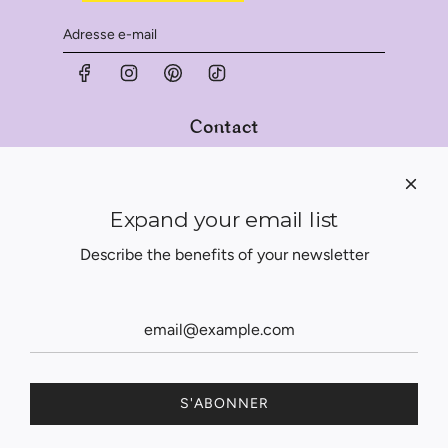
Contact
Nous contacter
Qui sommes-nous?
Expand your email list
Légal :
Describe the benefits of your newsletter
Mentions légales
Conditions générales de vente (CGV)
© 2026, KERARGAN
Tous droits réservés. Politique de confidentialité.
S'ABONNER
Made by Pulse Creative Agency