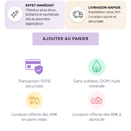
AJOUTER AU PANIER
C
H
A
R
G
E
M
Transaction 100%
Sans sulfates, OGM, huile
sécurisée
minérale
E
N
T
.
.
Livraison offerte dès 49€
Livraison offerte dès 69€ à
.
en point relais
domicile