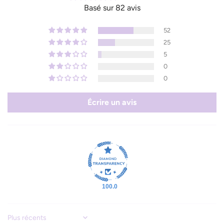
Basé sur 82 avis
52
25
5
0
0
Écrire un avis
100.0
Sort by